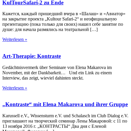
KulTourSafari-2 zu Ende
Кажется, каждый пришедший вчера в «Шалаш» и «Авиатор»
на закрытие проекта „Kultоur Safari-2“ и неофициальную
презентацию (пока только для своих) нашел себе занятие по
душе: для начала размялись на театральной […]
Weiterlesen »
Art-Therapie: Kontraste
Gedächtnisvermerk über Seminare von Elena Makarova im
November, mit der Dankbarkeit… Und ein Link zu einem
Interview, das zeigt, wieviel dahinten steckt.
Weiterlesen »
„Kontraste“ mit Elena Makarova und ihrer Gruppe
Karussell e.V., Wissensturm e.V. und Schalasch im Club Dialog e.V.
приглашают на творческий семинар Лены Макаровой: с 11 по
13 ноября 2016 г. „КОНТРАСТЫ“ Два дня с Еленой