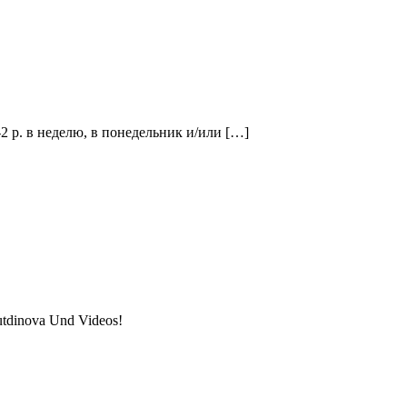
2 р. в неделю, в понедельник и/или […]
utdinova Und Videos!