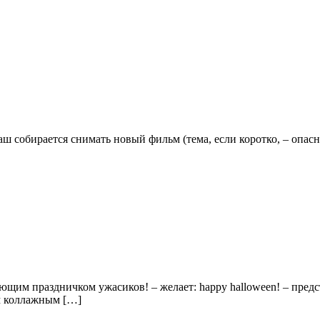
ш собирается снимать новый фильм (тема, если коротко, – опасн
упающим праздничком ужасиков! – желает: happy halloween! – пре
м коллажным […]