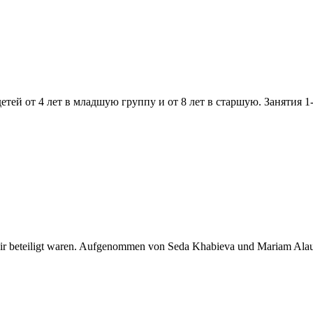
ей от 4 лет в младшую группу и от 8 лет в старшую. Занятия 1-
r beteiligt waren. Aufgenommen von Seda Khabieva und Mariam Ala