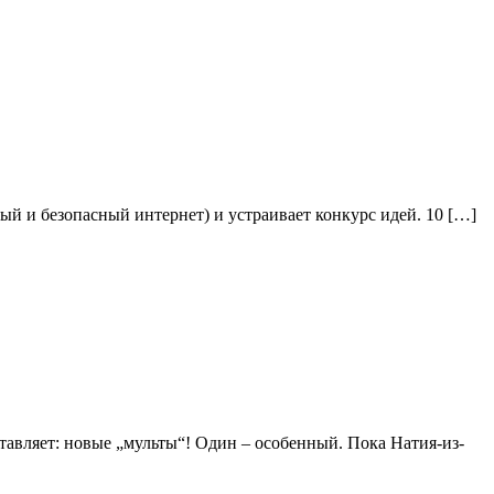
ый и безопасный интернет) и устраивает конкурс идей. 10 […]
дставляет: новые „мульты“! Один – особенный. Пока Натия-из-