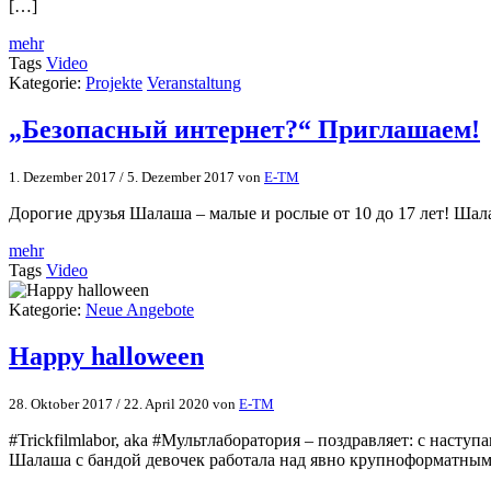
[…]
mehr
Tags
Video
Kategorie:
Projekte
Veranstaltung
„Безопасный интернет?“ Приглашаем!
1. Dezember 2017
/
5. Dezember 2017
von
E-TM
Дорогие друзья Шалаша – малые и рослые от 10 до 17 лет! Шала
mehr
Tags
Video
Kategorie:
Neue Angebote
Happy halloween
28. Oktober 2017
/
22. April 2020
von
E-TM
#Trickfilmlabor, aka #Мультлаборатория – поздравляет: с наст
Шалаша с бандой девочек работала над явно крупноформатны