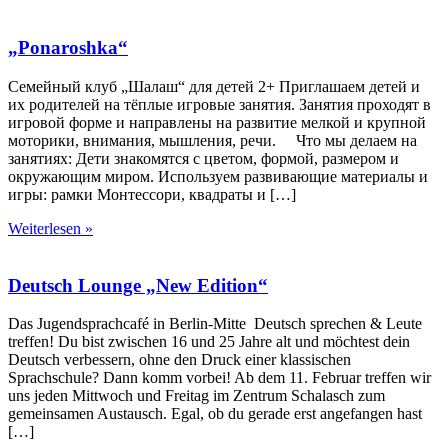
„Ponaroshka“
Семейный клуб „Шалаш“ для детей 2+ Приглашаем детей и
их родителей на тёплые игровые занятия. Занятия проходят в
игровой форме и направлены на развитие мелкой и крупной
моторики, внимания, мышления, речи. Что мы делаем на
занятиях: Дети знакомятся с цветом, формой, размером и
окружающим миром. Используем развивающие материалы и
игры: рамки Монтессори, квадраты и […]
Weiterlesen »
Deutsch Lounge „New Edition“
Das Jugendsprachcafé in Berlin-Mitte Deutsch sprechen & Leute
treffen! Du bist zwischen 16 und 25 Jahre alt und möchtest dein
Deutsch verbessern, ohne den Druck einer klassischen
Sprachschule? Dann komm vorbei! Ab dem 11. Februar treffen wir
uns jeden Mittwoch und Freitag im Zentrum Schalasch zum
gemeinsamen Austausch. Egal, ob du gerade erst angefangen hast
[…]