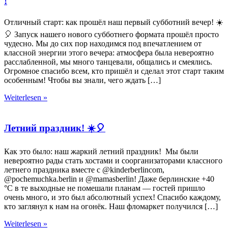
!
Отличный старт: как прошёл наш первый субботний вечер! ☀️
🎈 Запуск нашего нового субботнего формата прошёл просто
чудесно. Мы до сих пор находимся под впечатлением от
классной энергии этого вечера: атмосфера была невероятно
расслабленной, мы много танцевали, общались и смеялись.
Огромное спасибо всем, кто пришёл и сделал этот старт таким
особенным! Чтобы вы знали, чего ждать […]
Weiterlesen »
Летний праздник! ☀️🎈
Как это было: наш жаркий летний праздник! Мы были
невероятно рады стать хостами и соорганизаторами классного
летнего праздника вместе с @kinderberlincom,
@pochemuchka.berlin и @mamasberlin! Даже берлинские +40
°C в те выходные не помешали планам — гостей пришло
очень много, и это был абсолютный успех! Спасибо каждому,
кто заглянул к нам на огонёк. Наш фломаркет получился […]
Weiterlesen »