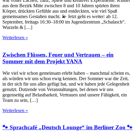
war voller Lachen, Tanz, Spiele und kreativer Experimente. Kinder
aus dem Bezirk Mitte zwischen 8 und 10 Jahren spürten ihren
Körper, drückten Gefühle aus und entdeckten, wie viel Spaß
gemeinsames Gestalten macht. 💫 Jetzt geht es weiter: ab 12.
September, freitags 16:30–18:00 im Jugendzentrum „Schalasch“.
Wurzeln & […]
Weiterlesen »
Zwischen Flüssen, Feuer und Vertrauen – ein
Sommer mit dem Projekt YANA
Wie viel wir schon gemeinsam erlebt haben – manchmal scheint es,
als würden wir uns schon ewig kennen. Der Sommer war die Zeit,
in der sich für uns alles gefügt hat, und wir haben jede Gelegenheit
genutzt. Dutzende von Veranstaltungen, bei denen wir uns
gegenseitig auf Belastbarkeit, Vertrauen und unsere Fähigkeit, ein
Team zu sein, […]
Weiterlesen »
🐾 Sprachcafé „Deutsch Lounge“ im Berliner Zoo 🐾