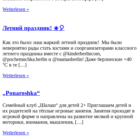
Weiterlesen »
Летний праздник! ☀️🎈
Как это было: наш жаркий летний праздник! Мы были
невероятно рады стать хостами и соорганизаторами классного
летнего праздника вместе с @kinderberlincom,
@pochemuchka.berlin и @mamasberlin! Даже берлинские +40
°C в те […]
Weiterlesen »
„Ponaroshka“
Семейный клуб „Шалаш“ для детей 2+ Приглашаем детей и
их родителей на тёплые игровые занятия. Занятия проходят в
игровой форме и направлены на развитие мелкой и крупной
моторики, внимания, мышления, […]
Weiterlesen »