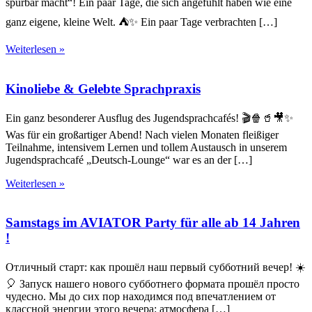
spürbar macht“! Ein paar Tage, die sich angefühlt haben wie eine
ganz eigene, kleine Welt. ⛺✨ Ein paar Tage verbrachten […]
Weiterlesen »
Kinoliebe & Gelebte Sprachpraxis
Ein ganz besonderer Ausflug des Jugendsprachcafés! 🎬🍿🥤🎥✨
Was für ein großartiger Abend! Nach vielen Monaten fleißiger
Teilnahme, intensivem Lernen und tollem Austausch in unserem
Jugendsprachcafé „Deutsch-Lounge“ war es an der […]
Weiterlesen »
Samstags im AVIATOR Party für alle ab 14 Jahren
!
Отличный старт: как прошёл наш первый субботний вечер! ☀️
🎈 Запуск нашего нового субботнего формата прошёл просто
чудесно. Мы до сих пор находимся под впечатлением от
классной энергии этого вечера: атмосфера […]