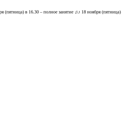
я (пятница) в 16.30 – полное занятие ♫♪ 18 ноября (пятница)