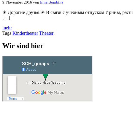
9. November 2016
von
Irina Bombina
☀ Дорогие друзья!☀ В связи с учебным отпуском Ирины, расписа
[…]
mehr
Tags
Kindertheater
Theater
Wir sind hier