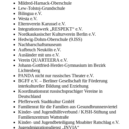
Mildred-Harnack-Oberschule
Lew-Tolstoj-Grundschule
Bilingua e.V.
Westa e.V.
Elternverein Karussel e.V.
Integrationswerk „RESPEKT“ e.V.
Nordkaukasischer Kulturverein Berlin e.V.
Hedwig-Dohm-Oberschule (9.ISS)
Nachbarschaftsmuseum
Aufbruch Neuköln e.V.
Ausländer mit uns e.V.
Verein QUARTEERA e.V.
Johann-Gottfried-Herder-Gymnasium im Bezirk
Lichtenberg
PANDA nicht nur russisches Theater e.V.
BGFF e.V. – Berliner Gesellschaft für Förderung
interkultureller Bildung und Erziehung
Koordinationsrat russischsprachiger Vereine in
Deutschland
Pfefferwerk Stadtkultur GmbH
Familienrat für die Familien aus Gesundbrunnenviertel
Kinder- und Jugendhilfeverbund / KJSH-Stiftung und
Familienzentrum Wattstraße
Kinder- und Jugendbeteiligung Moabiter Ratschlag e.V.
Jugendmigrationsdienst „INVIA“