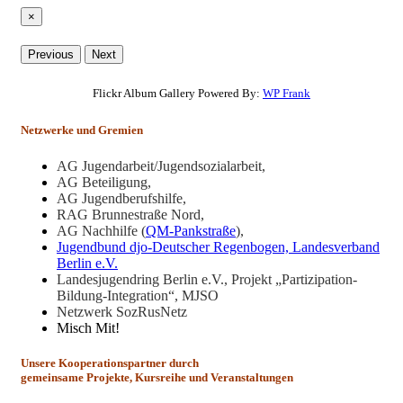
×
Previous
Next
Flickr Album Gallery Powered By:
WP Frank
Netzwerke und Gremien
AG Jugendarbeit/Jugendsozialarbeit,
AG Beteiligung,
AG Jugendberufshilfe,
RAG Brunnestraße Nord,
AG Nachhilfe (
QM-Pankstraße
),
Jugendbund djo-Deutscher Regenbogen, Landesverband
Berlin e.V.
Landesjugendring Berlin e.V., Projekt „Partizipation-
Bildung-Integration“, MJSO
Netzwerk SozRusNetz
Misch Mit!
Unsere Kooperationspartner durch
gemeinsame Projekte, Kursreihe und Veranstaltungen