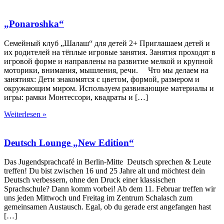
„Ponaroshka“
Семейный клуб „Шалаш“ для детей 2+ Приглашаем детей и
их родителей на тёплые игровые занятия. Занятия проходят в
игровой форме и направлены на развитие мелкой и крупной
моторики, внимания, мышления, речи. Что мы делаем на
занятиях: Дети знакомятся с цветом, формой, размером и
окружающим миром. Используем развивающие материалы и
игры: рамки Монтессори, квадраты и […]
Weiterlesen »
Deutsch Lounge „New Edition“
Das Jugendsprachcafé in Berlin-Mitte Deutsch sprechen & Leute
treffen! Du bist zwischen 16 und 25 Jahre alt und möchtest dein
Deutsch verbessern, ohne den Druck einer klassischen
Sprachschule? Dann komm vorbei! Ab dem 11. Februar treffen wir
uns jeden Mittwoch und Freitag im Zentrum Schalasch zum
gemeinsamen Austausch. Egal, ob du gerade erst angefangen hast
[…]