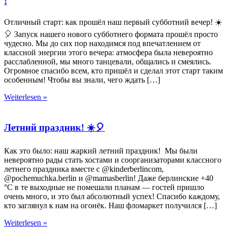
!
Отличный старт: как прошёл наш первый субботний вечер! ☀️
🎈 Запуск нашего нового субботнего формата прошёл просто
чудесно. Мы до сих пор находимся под впечатлением от
классной энергии этого вечера: атмосфера была невероятно
расслабленной, мы много танцевали, общались и смеялись.
Огромное спасибо всем, кто пришёл и сделал этот старт таким
особенным! Чтобы вы знали, чего ждать […]
Weiterlesen »
Летний праздник! ☀️🎈
Как это было: наш жаркий летний праздник! Мы были
невероятно рады стать хостами и соорганизаторами классного
летнего праздника вместе с @kinderberlincom,
@pochemuchka.berlin и @mamasberlin! Даже берлинские +40
°C в те выходные не помешали планам — гостей пришло
очень много, и это был абсолютный успех! Спасибо каждому,
кто заглянул к нам на огонёк. Наш фломаркет получился […]
Weiterlesen »