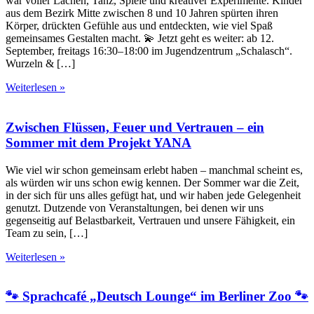
war voller Lachen, Tanz, Spiele und kreativer Experimente. Kinder
aus dem Bezirk Mitte zwischen 8 und 10 Jahren spürten ihren
Körper, drückten Gefühle aus und entdeckten, wie viel Spaß
gemeinsames Gestalten macht. 💫 Jetzt geht es weiter: ab 12.
September, freitags 16:30–18:00 im Jugendzentrum „Schalasch“.
Wurzeln & […]
Weiterlesen »
Zwischen Flüssen, Feuer und Vertrauen – ein
Sommer mit dem Projekt YANA
Wie viel wir schon gemeinsam erlebt haben – manchmal scheint es,
als würden wir uns schon ewig kennen. Der Sommer war die Zeit,
in der sich für uns alles gefügt hat, und wir haben jede Gelegenheit
genutzt. Dutzende von Veranstaltungen, bei denen wir uns
gegenseitig auf Belastbarkeit, Vertrauen und unsere Fähigkeit, ein
Team zu sein, […]
Weiterlesen »
🐾 Sprachcafé „Deutsch Lounge“ im Berliner Zoo 🐾