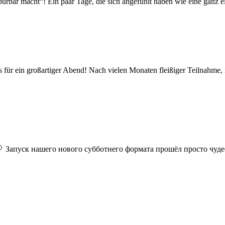
rbar macht“! Ein paar Tage, die sich angefühlt haben wie eine ganz 
für ein großartiger Abend! Nach vielen Monaten fleißiger Teilnahme,
 Запуск нашего нового субботнего формата прошёл просто чуде