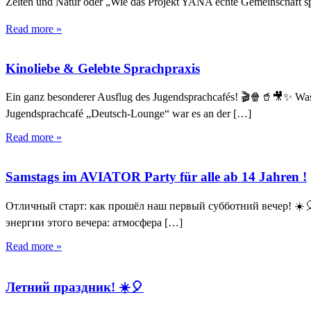
Zelten und Natur oder „Wie das Projekt YANA echte Gemeinschaft spü
Read more »
Kinoliebe & Gelebte Sprachpraxis
Ein ganz besonderer Ausflug des Jugendsprachcafés! 🎬🍿🥤🎥✨ Was 
Jugendsprachcafé „Deutsch-Lounge“ war es an der […]
Read more »
Samstags im AVIATOR Party für alle ab 14 Jahren !
Отличный старт: как прошёл наш первый субботний вечер! ☀️
энергии этого вечера: атмосфера […]
Read more »
Летний праздник! ☀️🎈