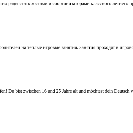
о рады стать хостами и соорганизаторами классного летнего пра
одителей на тёплые игровые занятия. Занятия проходят в игров
fen! Du bist zwischen 16 und 25 Jahre alt und möchtest dein Deutsch 