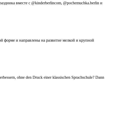
здника вместе с @kinderberlincom, @pochemuchka.berlin и
ой форме и направлены на развитие мелкой и крупной
verbessern, ohne den Druck einer klassischen Sprachschule? Dann