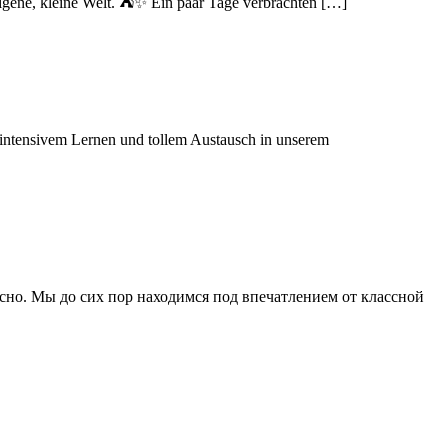
eigene, kleine Welt. ⛺✨ Ein paar Tage verbrachten […]
 intensivem Lernen und tollem Austausch in unserem
сно. Мы до сих пор находимся под впечатлением от классной