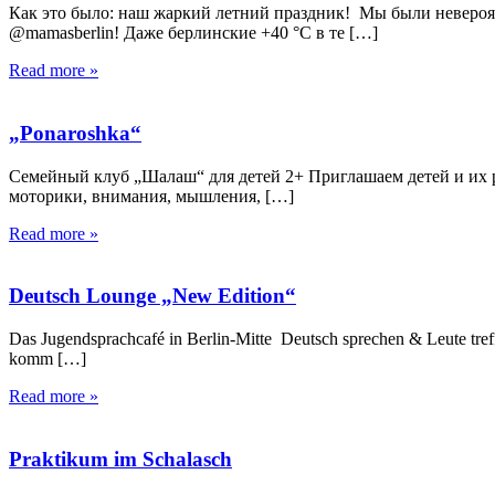
Как это было: наш жаркий летний праздник! Мы были невероятн
@mamasberlin! Даже берлинские +40 °C в те […]
Read more »
„Ponaroshka“
Семейный клуб „Шалаш“ для детей 2+ Приглашаем детей и их р
моторики, внимания, мышления, […]
Read more »
Deutsch Lounge „New Edition“
Das Jugendsprachcafé in Berlin-Mitte Deutsch sprechen & Leute tref
komm […]
Read more »
Praktikum im Schalasch